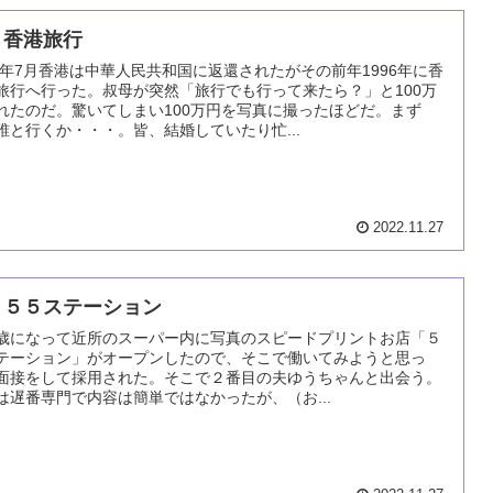
 香港旅行
97年7月香港は中華人民共和国に返還されたがその前年1996年に香
旅行へ行った。叔母が突然「旅行でも行って来たら？」と100万
れたのだ。驚いてしまい100万円を写真に撮ったほどだ。まず
誰と行くか・・・。皆、結婚していたり忙...
2022.11.27
 ５５ステーション
歳になって近所のスーパー内に写真のスピードプリントお店「５
テーション」がオープンしたので、そこで働いてみようと思っ
面接をして採用された。そこで２番目の夫ゆうちゃんと出会う。
は遅番専門で内容は簡単ではなかったが、（お...