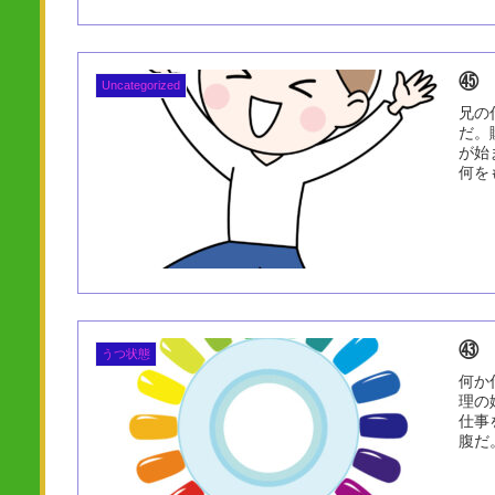
㊺
Uncategorized
兄の
だ。
が始
何を
㊸
うつ状態
何か
理の
仕事
腹だ