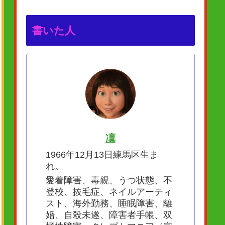
書いた人
凜
1966年12月13日練馬区生ま
れ。
愛着障害、毒親、うつ状態、不
登校、抜毛症、ネイルアーティ
スト、海外勤務、睡眠障害、離
婚、自殺未遂、障害者手帳、双