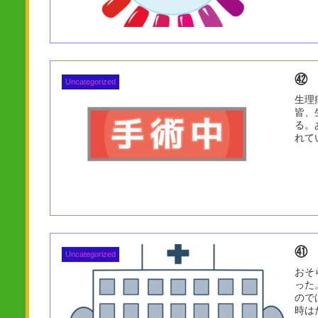
㊷
Uncategorized
生理
皆、
る。
れて
㊶
Uncategorized
おそ
った
ので
時は