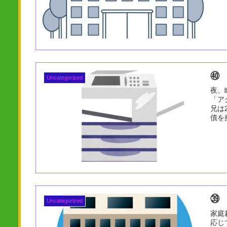
㊵
Uncategorized
夜、
「ア
兄は
債を
㊴
Uncategorized
家庭
応じ