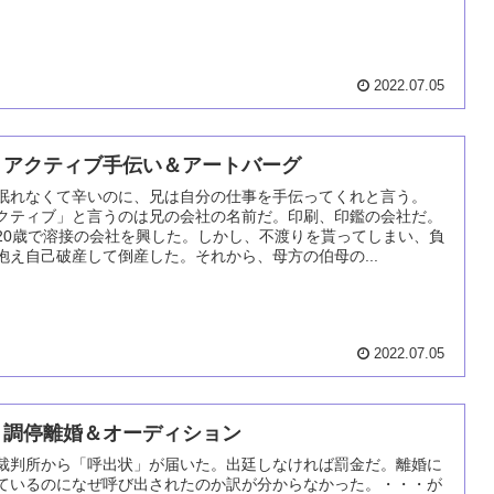
2022.07.05
 アクティブ手伝い＆アートバーグ
眠れなくて辛いのに、兄は自分の仕事を手伝ってくれと言う。
クティブ」と言うのは兄の会社の名前だ。印刷、印鑑の会社だ。
20歳で溶接の会社を興した。しかし、不渡りを貰ってしまい、負
抱え自己破産して倒産した。それから、母方の伯母の...
2022.07.05
 調停離婚＆オーディション
裁判所から「呼出状」が届いた。出廷しなければ罰金だ。離婚に
ているのになぜ呼び出されたのか訳が分からなかった。・・・が