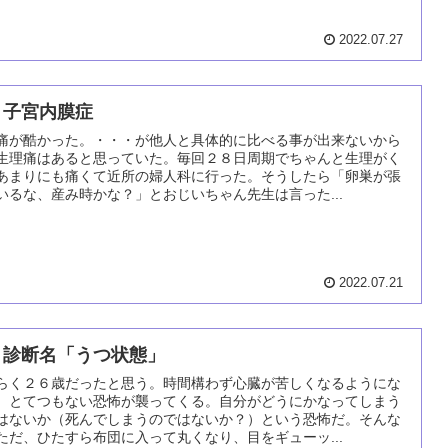
2022.07.27
 子宮内膜症
痛が酷かった。・・・が他人と具体的に比べる事が出来ないから
生理痛はあると思っていた。毎回２８日周期でちゃんと生理がく
あまりにも痛くて近所の婦人科に行った。そうしたら「卵巣が張
いるな、産み時かな？」とおじいちゃん先生は言った...
2022.07.21
 診断名「うつ状態」
らく２６歳だったと思う。時間構わず心臓が苦しくなるようにな
。とてつもない恐怖が襲ってくる。自分がどうにかなってしまう
はないか（死んでしまうのではないか？）という恐怖だ。そんな
ただ、ひたすら布団に入って丸くなり、目をギューッ...