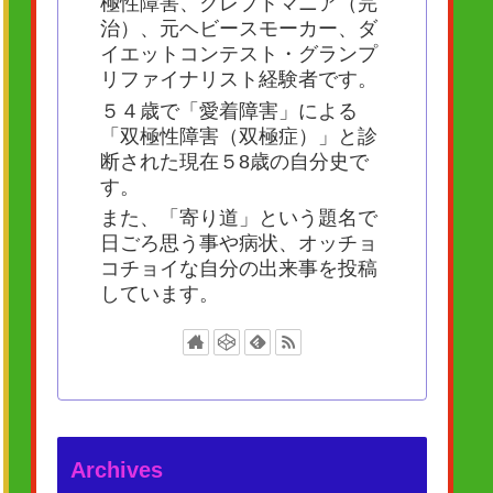
極性障害、クレプトマニア（完
治）、元ヘビースモーカー、ダ
イエットコンテスト・グランプ
リファイナリスト経験者です。
５４歳で「愛着障害」による
「双極性障害（双極症）」と診
断された現在５8歳の自分史で
す。
また、「寄り道」という題名で
日ごろ思う事や病状、オッチョ
コチョイな自分の出来事を投稿
しています。
Archives