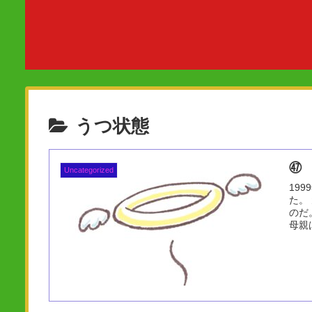
うつ状態
㊼
Uncategorized
19
た。
のだ
母親