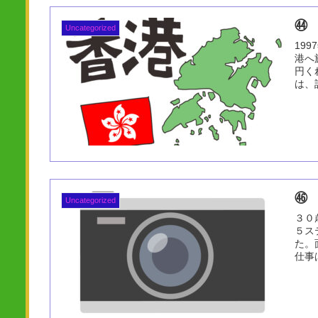
㊹
Uncategorized
19
港へ
円く
は、
㊻
Uncategorized
３０
５ス
た。
仕事