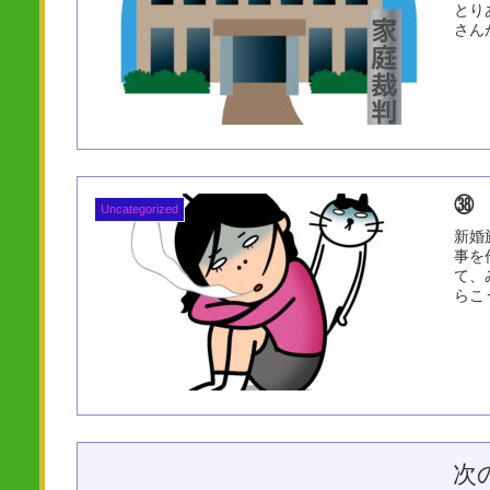
とり
さん
㊳
Uncategorized
新婚
事を
て、
らこ
次