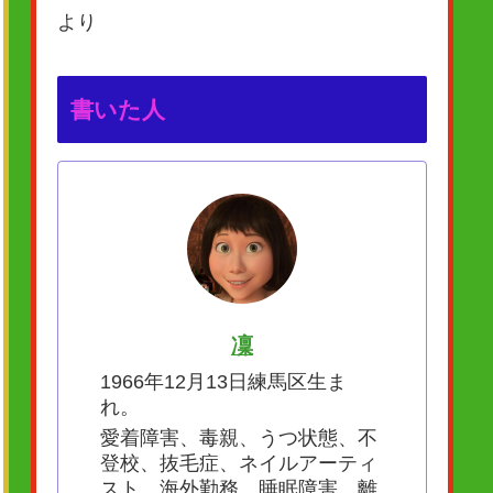
より
書いた人
凜
1966年12月13日練馬区生ま
れ。
愛着障害、毒親、うつ状態、不
登校、抜毛症、ネイルアーティ
スト、海外勤務、睡眠障害、離