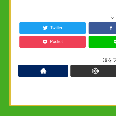
シ
Twitter
Pocket
凜を