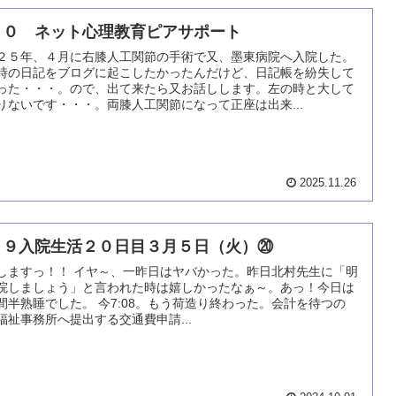
１０ ネット心理教育ピアサポート
２５年、４月に右膝人工関節の手術で又、墨東病院へ入院した。
時の日記をブログに起こしたかったんだけど、日記帳を紛失して
った・・・。ので、出て来たら又お話しします。左の時と大して
りないです・・・。両膝人工関節になって正座は出来...
2025.11.26
０９入院生活２０日目３月５日（火）⑳
しますっ！！ イヤ～、一昨日はヤバかった。昨日北村先生に「明
院しましょう」と言われた時は嬉しかったなぁ～。あっ！今日は
間半熟睡でした。 今7:08。もう荷造り終わった。会計を待つの
福祉事務所へ提出する交通費申請...