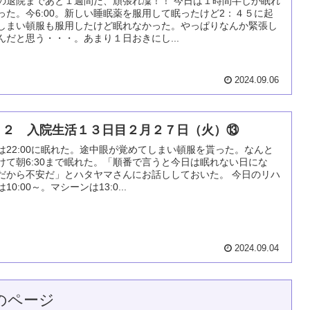
の退院まであと１週間だ、頑張れ凜！！ 今日は１時間半しか眠れ
った。今6:00。新しい睡眠薬を服用して眠ったけど2：４５に起
しまい頓服も服用したけど眠れなかった。やっぱりなんか緊張し
んだと思う・・・。あまり１日おきにし...
2024.09.06
０２ 入院生活１３日目２月２７日（火）⑬
は22:00に眠れた。途中眼が覚めてしまい頓服を貰った。なんと
けて朝6:30まで眠れた。「順番で言うと今日は眠れない日にな
だから不安だ」とハタヤマさんにお話ししておいた。 今日のリハ
10:00～。マシーンは13:0...
2024.09.04
のページ