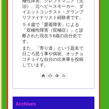
極性障害、クレプトマニア（完
治）、元ヘビースモーカー、ダ
イエットコンテスト・グランプ
リファイナリスト経験者です。
５４歳で「愛着障害」による
「双極性障害（双極症）」と診
断された現在５8歳の自分史で
す。
また、「寄り道」という題名で
日ごろ思う事や病状、オッチョ
コチョイな自分の出来事を投稿
しています。
Archives