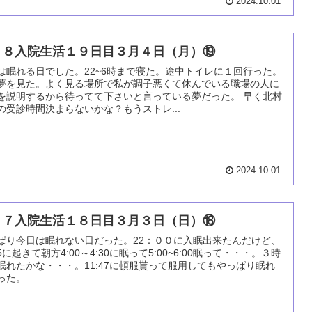
2024.10.01
０８入院生活１９日目３月４日（月）⑲
は眠れる日でした。22~6時まで寝た。途中トイレに１回行った。
夢を見た。よく見る場所で私が調子悪くて休んでいる職場の人に
を説明するから待ってて下さいと言っている夢だった。 早く北村
の受診時間決まらないかな？もうストレ...
2024.10.01
０７入院生活１８日目３月３日（日）⑱
ぱり今日は眠れない日だった。22：００に入眠出来たんだけど、
45に起きて朝方4:00～4:30に眠って5:00~6:00眠って・・・。３時
眠れたかな・・・。11:47に頓服貰って服用してもやっぱり眠れ
た。 ...