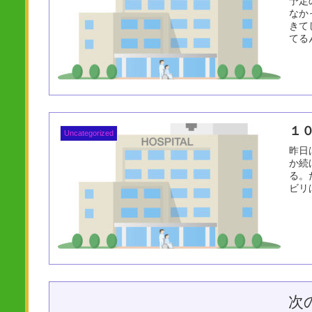
予定
なか
きて
てる
１
Uncategorized
昨日
か続
る。
ビリは
次