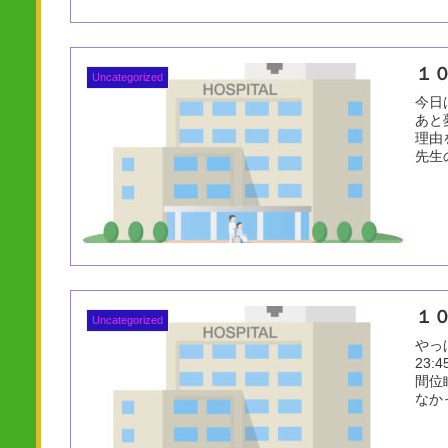
１
Uncategorized
今日
あと
理由
先生
１
Uncategorized
やっ
23:
間位
なかっ