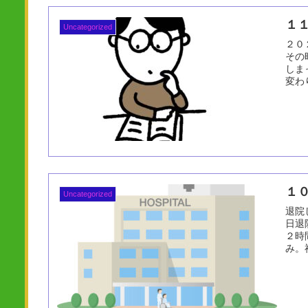
１
Uncategorized
２０
その
しま
変わ
１
Uncategorized
退院
日退
２時
み。