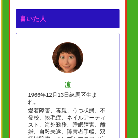
書いた人
凜
1966年12月13日練馬区生ま
れ。
愛着障害、毒親、うつ状態、不
登校、抜毛症、ネイルアーティ
スト、海外勤務、睡眠障害、離
婚、自殺未遂、障害者手帳、双