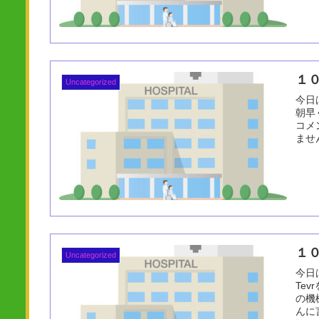
１
Uncategorized
今日
朝早
コメ
ませ
１
Uncategorized
今日
Te
の機
んに