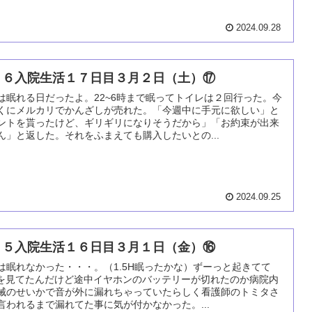
2024.09.28
０６入院生活１７日目３月２日（土）⑰
は眠れる日だったよ。22~6時まで眠ってトイレは２回行った。今
くにメルカリでかんざしが売れた。「今週中に手元に欲しい」と
ントを貰ったけど、ギリギリになりそうだから」「お約束が出来
ん」と返した。それをふまえても購入したいとの...
2024.09.25
０５入院生活１６日目３月１日（金）⑯
は眠れなかった・・・。（1.5H眠ったかな）ずーっと起きてて
vrを見てたんだけど途中イヤホンのバッテリーが切れたのか病院内
械のせいかで音が外に漏れちゃっていたらしく看護師のトミタさ
言われるまで漏れてた事に気が付かなかった。...