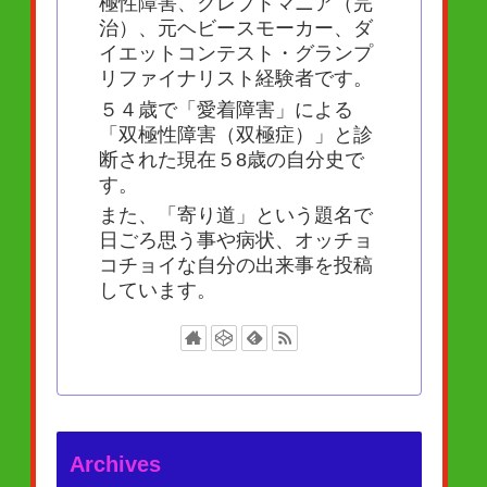
極性障害、クレプトマニア（完
治）、元ヘビースモーカー、ダ
イエットコンテスト・グランプ
リファイナリスト経験者です。
５４歳で「愛着障害」による
「双極性障害（双極症）」と診
断された現在５8歳の自分史で
す。
また、「寄り道」という題名で
日ごろ思う事や病状、オッチョ
コチョイな自分の出来事を投稿
しています。
Archives