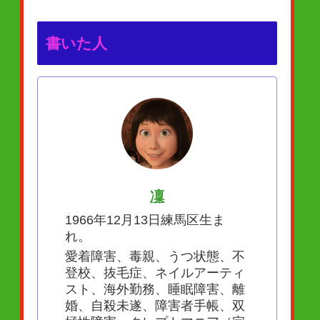
書いた人
凜
1966年12月13日練馬区生ま
れ。
愛着障害、毒親、うつ状態、不
登校、抜毛症、ネイルアーティ
スト、海外勤務、睡眠障害、離
婚、自殺未遂、障害者手帳、双