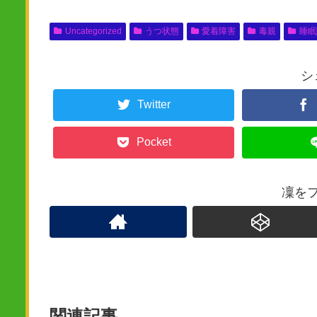
Uncategorized
うつ状態
愛着障害
毒親
睡眠
シ
Twitter
Pocket
凜を
関連記事