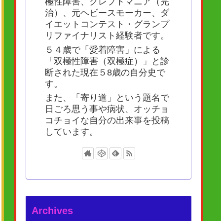
極性障害、クレプトマニア（完
治）、元ヘビースモーカー、ダ
イエットコンテスト・グランプ
リファイナリスト経験者です。
５４歳で「愛着障害」による
「双極性障害（双極症）」と診
断された現在５8歳の自分史で
す。
また、「寄り道」という題名で
日ごろ思う事や病状、オッチョ
コチョイな自分の出来事を投稿
しています。
Archives