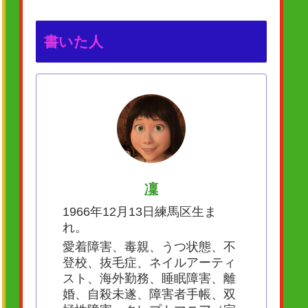
書いた人
凜
1966年12月13日練馬区生ま
れ。
愛着障害、毒親、うつ状態、不
登校、抜毛症、ネイルアーティ
スト、海外勤務、睡眠障害、離
婚、自殺未遂、障害者手帳、双