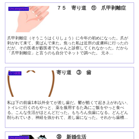
７５ 寄り道 ⑪ 爪甲剥離症
Uncategorized
爪甲剥離症（そうこうはくりしょう）に今年の初めになった。爪が
剥がれて来て、黄ばんで来た。焦った私は近所の皮膚科に行ったの
だが、その医者が藪医者でちゃんと診察してくれなかった。だから
「爪甲剝離症」と言うのも自分でネットで調べた。 元ネ...
寄り道 ③ 歯
うつ状態
私は下の前歯1本以外全てが差し歯だ。鬱が酷くて起き上がれない、
トイレに行くのもやっと、薬を服用するた為にご飯をやっと食べ
る。こんな生活がほとんどだった。もちろん虫歯になる。どんどん
削られていき、神経を抜かれて、差し歯になった。それから歯槽...
㊳ 新婚生活
Uncategorized