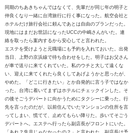
同期のちあきちゃんではなくて、先輩だが同じ年の明子と
仲良くなり一緒に台湾旅行に行く事になった。航空会社と
ホテルだけ旅行会社に頼んであとは自由のプランだった。
現地にはまだお世話になったUCCの中嶋さんがいた。連
絡を取ったら案内するから安心してと言われた。
エステを受けようと元職場にも予約を入れておいた。出発
当日、上野の京浜線で待ち合わせをした。明子はお父さん
が車で送りに来てくれていた。私のウチと大して遠くな
い、迎えに来てくれたら良くしてあげようかと思ったが、
やめた。「どこに行きたい」とか自発的に言う子ではなか
った。台湾に着いてまずはホテルにチェックインした。そ
の後そごうデパートに向かうためにタクシーに乗った。行
先を言ったのだが、以前住んでいたマンションの住所を言
ってしまい、慌てて、止めてもらい降りた。歩いてそごう
デパートへ。エステへ行ったら副店長がフロントにいた。
「あれ？先月じゃなかったの？」と言われた。副店長は予