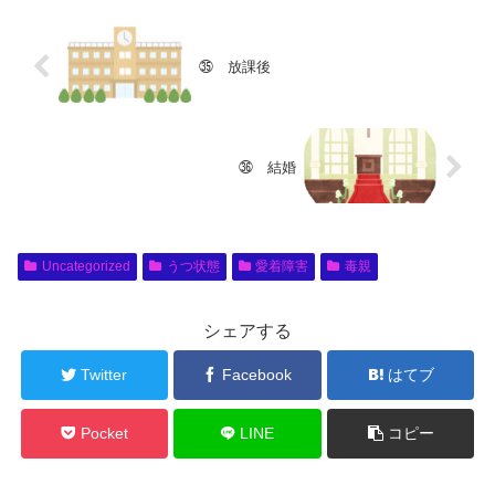
㉟ 放課後
㊱ 結婚
Uncategorized
うつ状態
愛着障害
毒親
シェアする
Twitter
Facebook
はてブ
Pocket
LINE
コピー