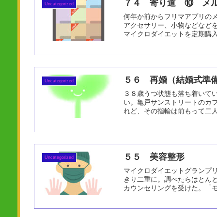
７４ 寄り道 ⑩ メ
Uncategorized
何年か前からフリマアプリの
アクセサリー、小物などなど
マイクロダイエットを定期購入
５６ 再婚（結婚式準
Uncategorized
３８歳うつ状態も落ち着いて
い。亀戸サンストリートのカ
れど、その指輪は前もって二人で
５５ 美容整形
Uncategorized
マイクロダイエットグランプ
きり二重に。調べたらはとん
カウンセリングを受けた。「モ