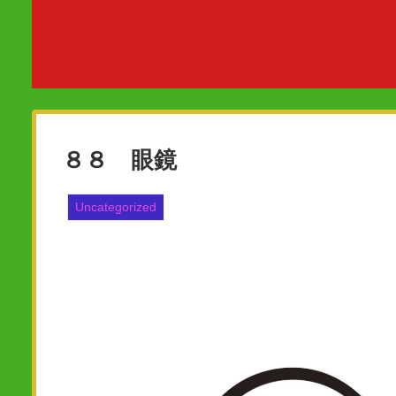
８８ 眼鏡
Uncategorized