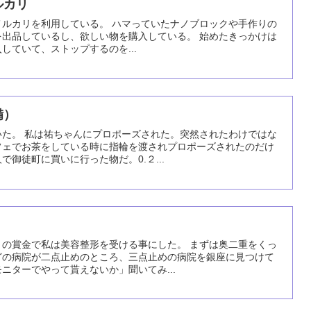
ルカリ
メルカリを利用している。 ハマっていたナノブロックや手作りの
を出品しているし、欲しい物を購入している。 始めたきっかけは
していて、ストップするのを...
備）
いた。 私は祐ちゃんにプロポーズされた。突然されたわけではな
フェでお茶をしている時に指輪を渡されプロポーズされたのだけ
御徒町に買いに行った物だ。0.２...
リの賞金で私は美容整形を受ける事にした。 まずは奥二重をくっ
どの病院が二点止めのところ、三点止めの病院を銀座に見つけて
ニターでやって貰えないか」聞いてみ...