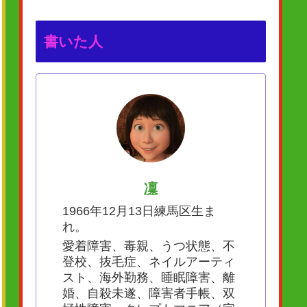
書いた人
凜
1966年12月13日練馬区生ま
れ。
愛着障害、毒親、うつ状態、不
登校、抜毛症、ネイルアーティ
スト、海外勤務、睡眠障害、離
婚、自殺未遂、障害者手帳、双