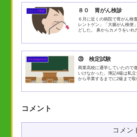
８０ 胃がん検診
パニック障害
６月に近くの病院で胃がん検
レントゲン」「大腸がん検便
どした。 鼻からカメラをいれた
⑳ 検定試験
Uncategorized
商業高校に通学していたので
いけなかった。簿記4級は私
から卒業するまでに2級まで取得
コメント
コメン