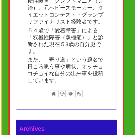
極性障害、クレプトマニア（完
治）、元ヘビースモーカー、ダ
イエットコンテスト・グランプ
リファイナリスト経験者です。
５４歳で「愛着障害」による
「双極性障害（双極症）」と診
断された現在５8歳の自分史で
す。
また、「寄り道」という題名で
日ごろ思う事や病状、オッチョ
コチョイな自分の出来事を投稿
しています。
Archives