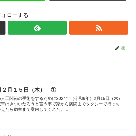
フォローする
凜
目２月１５日（木） ①
人工関節の手術をするために2024年（令和6年）2月15日（木）
電車はきついだろうと言う事で家から病院までタクシーで行っち
たら病室まで案内してくれた。 ...