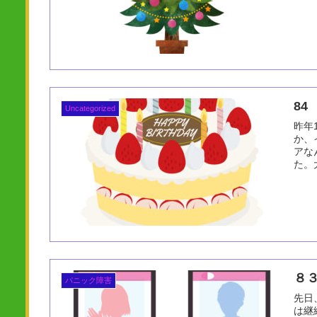
84 
Uncategorized
昨年
か、
アな
た。
８
パニック障害
先日
は継