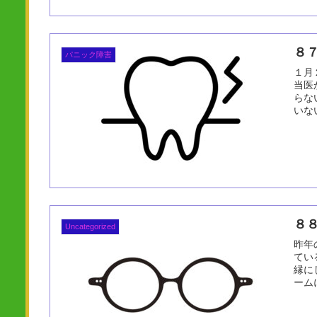
８
パニック障害
１月
当医
らな
いな
８
Uncategorized
昨年
てい
縁に
ーム