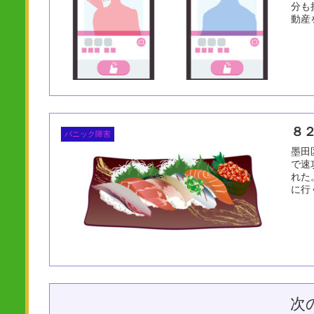
分も
動産
８
パニック障害
墨田
で速
れた
に行
次