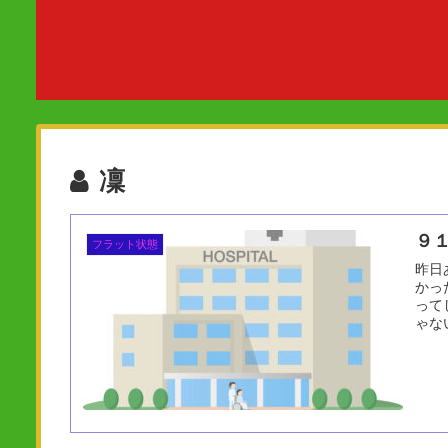
凜
９
フラット状態
昨日
かっ
って
ゃな