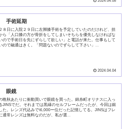
2024.04.08
７ 手術延期
２８日に入院２９日に左脚膝手術を予定していたのだけれど、担
から「人口膝の方が骨折をしてしまいそちらを優先しなければな
いので手術日を先にずらして欲しい」と電話が来た。仕事もして
いので融通はきく。「問題ないのでずらして下さい」...
2024.04.04
８ 眼鏡
の晩秋あたりに衝動買いで眼鏡を買った。錦糸町オリナスに入っ
るJINSでだ。それまでは黒縁のセルフレームだったが、今回は銀
した。レンズ代込みで\6,000ー位だった記憶してる。JINSはフレ
に通常レンズは無料なのだが、私が選...