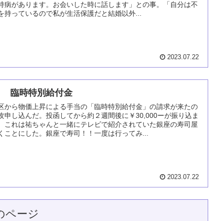
持病があります。お会いした時に話します」との事。「自分は不
を持っているので私が生活保護だと結婚以外...
2023.07.22
２ 臨時特別給付金
区から物価上昇による手当の「臨時特別給付金」の請求が来たの
攻申し込んだ。投函してから約２週間後に￥30,000ーが振り込ま
。これは祐ちゃんと一緒にテレビで紹介されていた銀座の寿司屋
くことにした。銀座で寿司！！一度は行ってみ...
2023.07.22
のページ