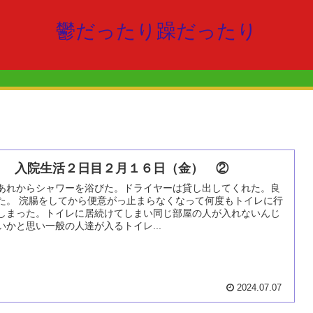
鬱だったり躁だったり
１ 入院生活２日目２月１６日（金） ②
あれからシャワーを浴びた。ドライヤーは貸し出してくれた。良
た。 浣腸をしてから便意がっ止まらなくなって何度もトイレに行
しまった。トイレに居続けてしまい同じ部屋の人が入れないんじ
いかと思い一般の人達が入るトイレ...
2024.07.07