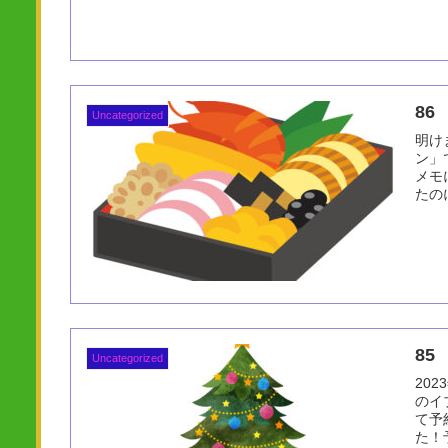
86
Uncategorized
明け
ン」
メモ
たの
85 
Uncategorized
20
のイ
て予
た！