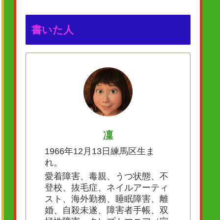
書いた人
凜
1966年12月13日練馬区生ま
れ。
愛着障害、毒親、うつ状態、不
登校、抜毛症、ネイルアーティ
スト、海外勤務、睡眠障害、離
婚、自殺未遂、障害者手帳、双