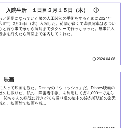
０ 入院生活 １日目２月１５日（木） ①
っと延期になっていた膝の人工関節の手術をするために2024年
和6年）2月15日（木）入院した。荷物が多くて満員電車はきつい
うと言う事で家から病院までタクシーで行っちゃった。無事に入
続きを終えたら病室まで案内してくれた。 ...
2024.04.08
９ 映画
に入って映画を観た。Disneyの「ウィッシュ」だ。Disney映画の
は久し振りだ。私の「障害者手帳」を利用して@\1,000ーで見ら
。 祐ちゃんの病院に行きがてら帰り道の途中の錦糸町駅前の楽天
観た。映画館で映画を観...