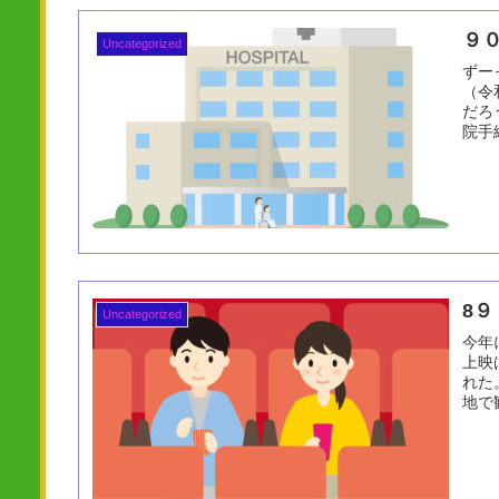
９
Uncategorized
ずー
（令
だろ
院手
8
Uncategorized
今年
上映
れた
地で